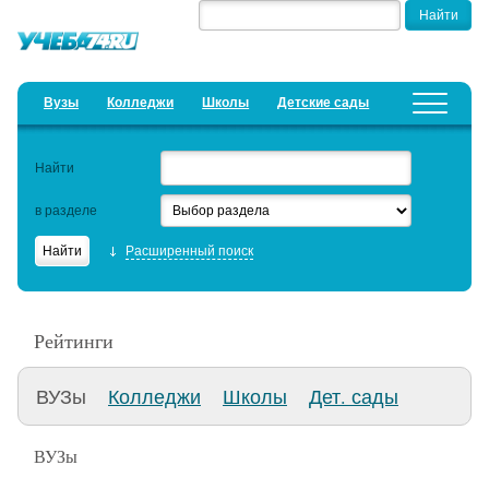
Вузы
Колледжи
Школы
Детские сады
Детские лагеря
Курсы
Найти
Добавить уч. заведение
Предложить новость
в разделе
Рейтинги
Расширенный поиск
ЕГЭ
Дистанционное обучение
Рейтинги
Образовательный кредит
ВУЗы
Колледжи
Школы
Дет. сады
Актуальные статьи
ВУЗы