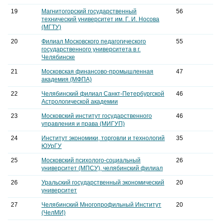
19
Магнитогорский государственный
56
технический университет им. Г. И. Носова
(МГТУ)
20
Филиал Московского педагогического
55
государственного университета в г.
Челябинске
21
Московская финансово-промышленная
47
академия (МФПА)
22
Челябинский филиал Санкт-Петербургской
46
Астрологической академии
23
Московский институт государственного
46
управления и права (МИГУП)
24
Институт экономики, торговли и технологий
35
ЮУрГУ
25
Московский психолого-социальный
26
университет (МПСУ), челябинский филиал
26
Уральский государственный экономический
20
университет
27
Челябинский Многопрофильный Институт
20
(ЧелМИ)