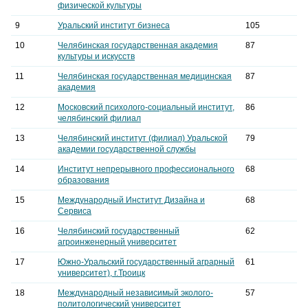
физической культуры
9
Уральский институт бизнеса
105
10
Челябинская государственная академия
87
культуры и искусств
11
Челябинская государственная медицинская
87
академия
12
Московский психолого-социальный институт,
86
челябинский филиал
13
Челябинский институт (филиал) Уральской
79
академии государственной службы
14
Институт непрерывного профессионального
68
образования
15
Международный Институт Дизайна и
68
Сервиса
16
Челябинский государственный
62
агроинженерный университет
17
Южно-Уральский государственный аграрный
61
университет), г.Троицк
18
Международный независимый эколого-
57
политологический университет