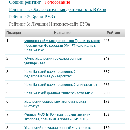
Общий рейтинг
Голосование
Рейтинг 1: Образовательная деятельность ВУЗов
Рейтинг 2: Бренд ВУЗа
Рейтинг 3: Лучший Интернет-сайт ВУЗа
Позиция
Название
Рейтинг
1
Финансовый университет при Правительстве
445
Российской Федерации (ФУ РФ) филиал в г.
Челябинске
2
Южно-Уральский государственный
348
университет
3
Челябинский государственный
337
педагогический университет
4
Челябинский государственный университет
283
5
Челябинский филиал Университета МИУ
200
6
Уральский социально-экономический
173
институт
7
Филиал ЧОУ ВПО «Балтийский институт
163
экологии, политики и права» (БИЭПП)
8
Уральский государственный университет
139