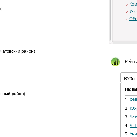
Ком
н)
Уче
Обр
чатовский район)
Рейт
ВУЗы
Назва
ьный район)
1.
ФИ
2.
ЮУ
3.
Че
4.
ЧГ
5.
Уни