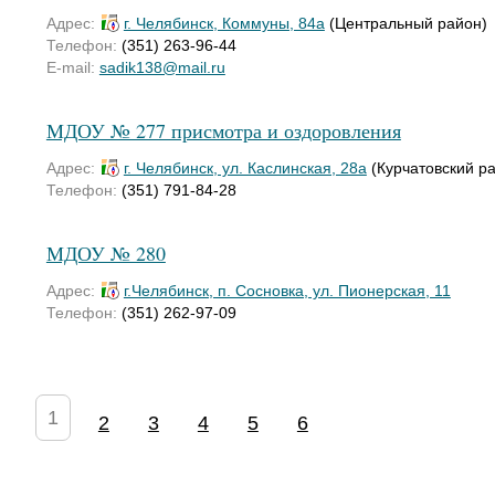
Адрес:
г. Челябинск, Коммуны, 84а
(Центральный район)
Телефон:
(351) 263-96-44
E-mail:
sadik138@mail.ru
МДОУ № 277 присмотра и оздоровления
Адрес:
г. Челябинск, ул. Каслинская, 28а
(Курчатовский р
Телефон:
(351) 791-84-28
МДОУ № 280
Адрес:
г.Челябинск, п. Сосновка, ул. Пионерская, 11
Телефон:
(351) 262-97-09
1
2
3
4
5
6