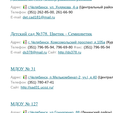
Адрес:
г.Челябинск, ул. Худякова, 4-а
(Центральный райо
Телефон:
(351) 262-85-00, 261-66-90
E-mail:
det.cad181@mail.ru
Детский сад №378. Цветик - Семицветик
Адрес:
г. Челябинск, Комсомольский проспект, д.105а
(Кур
Телефон:
(351) 796-95-94, 796-69-80
Факс:
(351) 796-95-94
E-mail:
ds378@mail.ru
Сайт:
http://ds378.ru
МДОУ № 31
Адрес:
г.Челябинск, п.Мелькомбинат-2, уч.l, д.40
(Централ
Телефон:
(351) 780-47-41
Сайт:
http://sad31.ucoz.ru/
МДОУ № 127
Адрес:
г.Челябинск, ул.Гончаренко, 88
(Ленинский район)