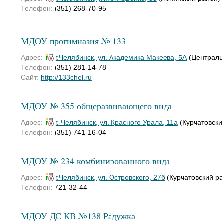
Телефон:
(351) 268-70-95
МДОУ прогимназия № 133
Адрес:
г.Челябинск, ул. Академика Макеева, 5А
(Централь
Телефон:
(351) 281-14-78
Сайт:
http://133chel.ru
МДОУ № 355 общеразвивающего вида
Адрес:
г. Челябинск, ул. Красного Урала, 11а
(Курчатовски
Телефон:
(351) 741-16-04
МДОУ № 234 комбинированного вида
Адрес:
г.Челябинск, ул. Островского, 27б
(Курчатовский р
Телефон:
721-32-44
МДОУ ДС КВ №138 Радужка