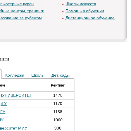
пьютерные курсы
Школы искусств
бные центры, тренинги
Помощь в обучении
азование за рубежом
Дистанционное обучение
инги
Колледжи
Школы
Дет. сады
ние
Рейтинг
НУНИВЕРСИТЕТ
1478
рГУ
1170
лГУ
1158
ПУ
1060
верситет МИУ
900