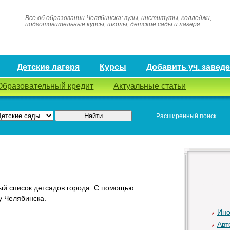
Все об образовании Челябинска: вузы, институты, колледжи,
подготовительные курсы, школы, детские сады и лагеря.
Детские лагеря
Курсы
Добавить уч. завед
Образовательный кредит
Актуальные статьи
Расширенный поиск
ый список детсадов города. С помощью
у Челябинска.
Ино
Авт