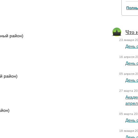
Полны
Что 
ный район)
23 января 2
День 
16 апреля 2
День 
05 апреля 2
й район)
День 
27 марта 2
Акаде
апрел
айон)
05 марта 2
День 
18 января 2
День 