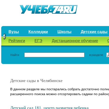
Вузы
Колледжи
Школы
Детские сады
Рейтинги
ЕГЭ
Дистанционное обучение
Найти
в разделе
Детские сады в Челябинске
В данном разделе мы постарались собрать достаточно полн
расширенного поиска можно отсортировать садики по район
Детский сад 181, центр развития ребенка