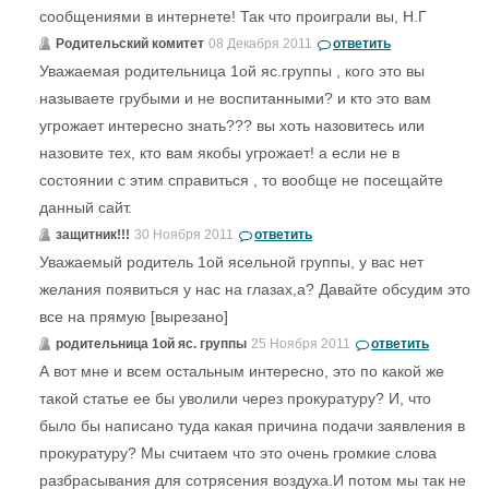
сообщениями в интернете! Так что проиграли вы, Н.Г
Родительский комитет
08 Декабря 2011
ответить
Уважаемая родительница 1ой яс.группы , кого это вы
называете грубыми и не воспитанными? и кто это вам
угрожает интересно знать??? вы хоть назовитесь или
назовите тех, кто вам якобы угрожает! а если не в
состоянии с этим справиться , то вообще не посещайте
данный сайт.
защитник!!!
30 Ноября 2011
ответить
Уважаемый родитель 1ой ясельной группы, у вас нет
желания появиться у нас на глазах,а? Давайте обсудим это
все на прямую [вырезано]
родительница 1ой яс. группы
25 Ноября 2011
ответить
А вот мне и всем остальным интересно, это по какой же
такой статье ее бы уволили через прокуратуру? И, что
было бы написано туда какая причина подачи заявления в
прокуратуру? Мы считаем что это очень громкие слова
разбрасывания для сотрясения воздуха.И потом мы так не