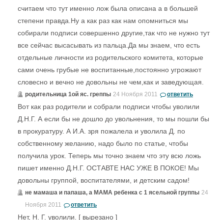
считаем что тут именно лож была описана а в большей
степени правда.Ну а как раз как нам опомниться мы
собирали подписи совершенно другие,так что не нужно тут
все сейчас высасывать из пальца.Да мы знаем, что есть
отдельные личности из родительского комитета, которые
сами очень грубые не воспитанные,постоянно угрожают
словесно и вечно не довольны не чем,как и заведующая.
родительница 1ой яс. греппы
24 Ноября 2011
ответить
Вот как раз родители и собрали подписи чтобы уволили
Д.Н.Г. А если бы не дошло до увольнения, то мы пошли бы
в прокуратуру. А И.А. зря пожалела и уволила Д. по
собственному желанию, надо было по статье, чтобы
получила урок. Теперь мы точно знаем что эту всю ложь
пишет именно Д.Н.Г. ОСТАВТЕ НАС УЖЕ В ПОКОЕ! Мы
довольны группой, воспитателями, и детским садом!
не мамаша и папаша, а МАМА ребенка с 1 ясельной группы
24
Ноября 2011
ответить
Нет, Н. Г. уволили. [ вырезано ]