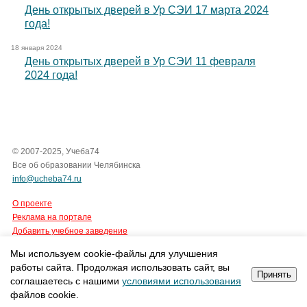
День открытых дверей в Ур СЭИ 17 марта 2024
года!
18 января 2024
День открытых дверей в Ур СЭИ 11 февраля
2024 года!
© 2007-2025, Учеба74
Все об образовании Челябинска
info@ucheba74.ru
О проекте
Реклама на портале
Добавить учебное заведение
Мы используем cookie-файлы для улучшения
Все права защищены.
работы сайта. Продолжая использовать сайт, вы
Интернет-агентство Tian Group
Принять
соглашаетесь с нашими
условиями использования
cоздание сайтов
,
продвижение сайтов
файлов cookie.