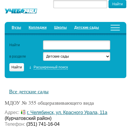
Вузы
Колледжи
Школы
Детские сады
Детские лагеря
Курсы
Найти
Добавить уч. заведение
Предложить новость
в разделе
Рейтинги
Расширенный поиск
ЕГЭ
Дистанционное обучение
Все детские сады
Образовательный кредит
МДОУ № 355 общеразвивающего вида
Актуальные статьи
Адрес:
г. Челябинск, ул. Красного Урала, 11а
(Курчатовский район)
Телефон:
(351) 741-16-04