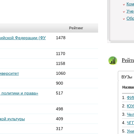
Ком
Уче
Обр
Рейтинг
сийской Федерации (ФУ
1478
1170
Рейт
1158
иверситет
1060
ВУЗы
900
Назва
 политики и права»
517
1.
ФИ
2.
ЮУ
498
3.
Че
кой культуры
409
4.
ЧГ
317
5.
Уни