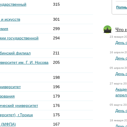
сударственный
315
Полны
и искусств
301
Что 
емия
299
23 января 2
мии государственной
294
День 
ябинский филиал
211
16 апреля 2
День 
верситет им. Г. И. Носова
205
05 апреля 2
День 
198
27 марта 2
ниверситет
196
Акаде
апрел
зования
179
ческий университет
176
05 марта 2
День 
рситет), г.Троицк
175
18 января 2
я (МФПА)
167
День 