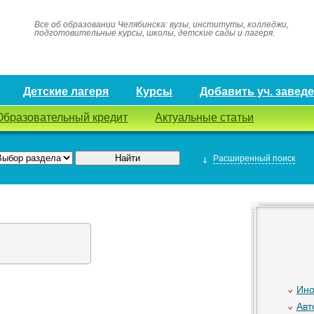
Все об образовании Челябинска: вузы, институты, колледжи,
подготовительные курсы, школы, детские сады и лагеря.
Детские лагеря
Курсы
Добавить уч. завед
Образовательный кредит
Актуальные статьи
Расширенный поиск
Ино
Авт