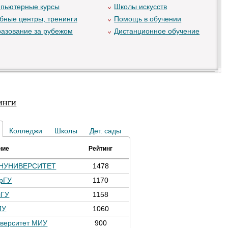
пьютерные курсы
Школы искусств
бные центры, тренинги
Помощь в обучении
азование за рубежом
Дистанционное обучение
инги
Колледжи
Школы
Дет. сады
ние
Рейтинг
НУНИВЕРСИТЕТ
1478
рГУ
1170
лГУ
1158
ПУ
1060
верситет МИУ
900