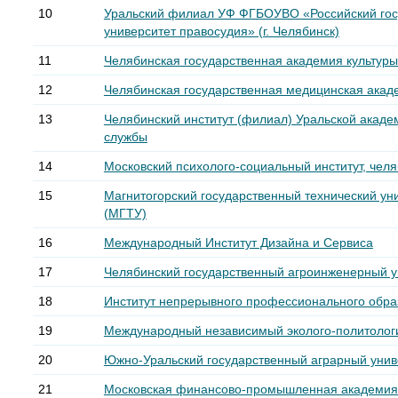
10
Уральский филиал УФ ФГБОУВО «Российский го
университет правосудия» (г. Челябинск)
11
Челябинская государственная академия культуры 
12
Челябинская государственная медицинская акад
13
Челябинский институт (филиал) Уральской акаде
службы
14
Московский психолого-социальный институт, чел
15
Магнитогорский государственный технический уни
(МГТУ)
16
Международный Институт Дизайна и Сервиса
17
Челябинский государственный агроинженерный у
18
Институт непрерывного профессионального обра
19
Международный независимый эколого-политологи
20
Южно-Уральский государственный аграрный униве
21
Московская финансово-промышленная академи