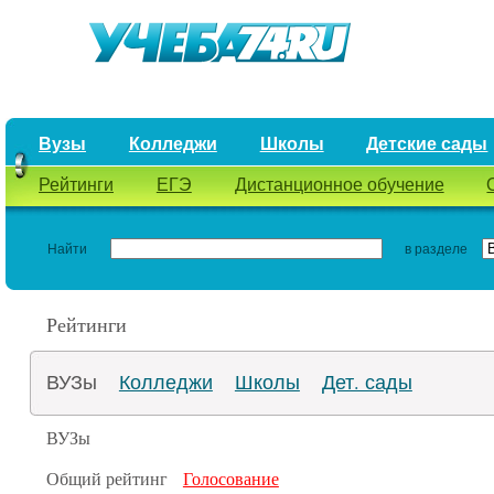
Вузы
Колледжи
Школы
Детские сады
Рейтинги
ЕГЭ
Дистанционное обучение
Найти
в разделе
Рейтинги
ВУЗы
Колледжи
Школы
Дет. сады
ВУЗы
Общий рейтинг
Голосование