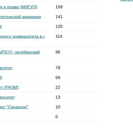
ия и права (МИГУП)
158
логической академии
141
У
125
ного университета в г.
114
(МПСУ), челябинский
96
рситет
78
И)
69
ут (РФЭИ)
22
ерситет
13
ет "Синергия"
10
0