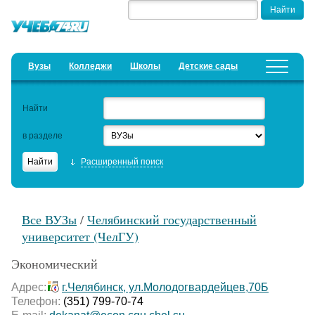
Вузы
Колледжи
Школы
Детские сады
Детские лагеря
Курсы
Найти
Добавить уч. заведение
Предложить новость
в разделе
Рейтинги
Расширенный поиск
ЕГЭ
Дистанционное обучение
Все ВУЗы
/
Челябинский государственный
Образовательный кредит
университет (ЧелГУ)
Актуальные статьи
Экономический
Адрес:
г.Челябинск, ул.Молодогвардейцев,70Б
Телефон:
(351) 799-70-74