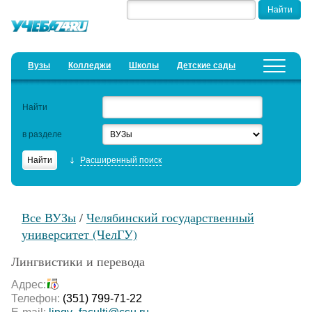
Вузы
Колледжи
Школы
Детские сады
Детские лагеря
Курсы
Найти
Добавить уч. заведение
Предложить новость
в разделе
Рейтинги
Расширенный поиск
ЕГЭ
Дистанционное обучение
Все ВУЗы
/
Челябинский государственный
Образовательный кредит
университет (ЧелГУ)
Актуальные статьи
Лингвистики и перевода
Адрес:
Телефон:
(351) 799-71-22