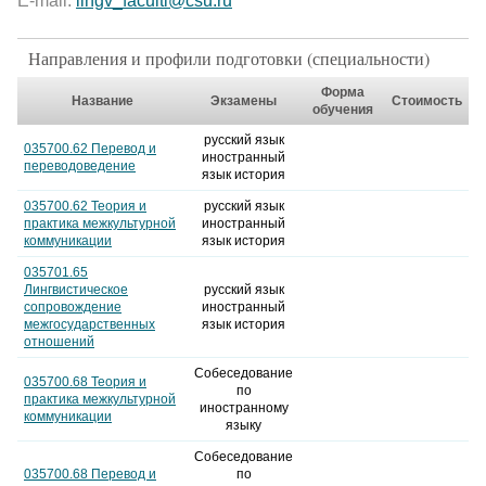
E-mail:
lingv_faculti@csu.ru
Направления и профили подготовки (специальности)
Форма
Название
Экзамены
Стоимость
обучения
русский язык
035700.62 Перевод и
иностранный
переводоведение
язык история
035700.62 Теория и
русский язык
практика межкультурной
иностранный
коммуникации
язык история
035701.65
Лингвистическое
русский язык
сопровождение
иностранный
межгосударственных
язык история
отношений
Собеседование
035700.68 Теория и
по
практика межкультурной
иностранному
коммуникации
языку
Собеседование
035700.68 Перевод и
по