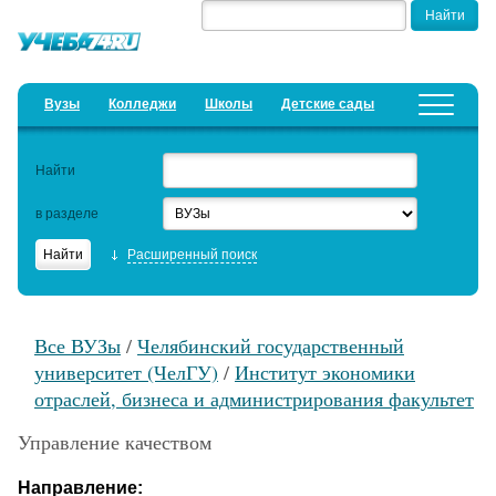
Вузы
Колледжи
Школы
Детские сады
Детские лагеря
Курсы
Найти
Добавить уч. заведение
Предложить новость
в разделе
Рейтинги
Расширенный поиск
ЕГЭ
Дистанционное обучение
Все ВУЗы
/
Челябинский государственный
Образовательный кредит
университет (ЧелГУ)
/
Институт экономики
отраслей, бизнеса и администрирования факультет
Актуальные статьи
Управление качеством
Направление: