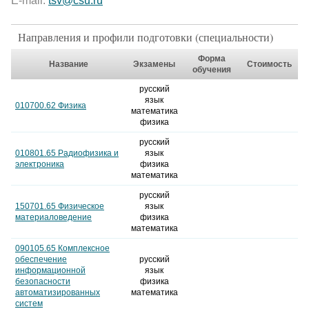
E-mail:
tsv@csu.ru
Направления и профили подготовки (специальности)
Форма
Название
Экзамены
Стоимость
обучения
русский
язык
010700.62 Физика
математика
физика
русский
010801.65 Радиофизика и
язык
электроника
физика
математика
русский
150701.65 Физическое
язык
материаловедение
физика
математика
090105.65 Комплексное
обеспечение
русский
информационной
язык
безопасности
физика
автоматизированных
математика
систем