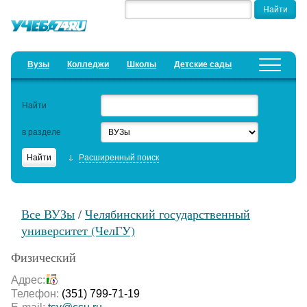
Вузы
Колледжи
Школы
Детские сады
Детские лагеря
Курсы
Найти
Добавить уч. заведение
Предложить новость
в разделе
Рейтинги
Расширенный поиск
ЕГЭ
Дистанционное обучение
Все ВУЗы
/
Челябинский государственный
Образовательный кредит
университет (ЧелГУ)
Актуальные статьи
Физический
Адрес:
Телефон:
(351) 799-71-19