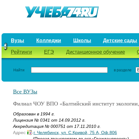
Вузы
Колледжи
Школы
Детские сады
Рейтинги
ЕГЭ
Дистанционное обучение
Найти
в разделе
Все ВУЗы
Филиал ЧОУ ВПО «Балтийский институт экологии,
Образован в 1994 г.
Лицензия № 0341 от 14.09.2012 г.
Аккредитация № 000751 от 17.11.2010 г.
Адрес:
г. Челябинск, ул. С.Кривой, 75 А, Оф.806
(Проезд транспортом до ост.«Гражданпроект»)