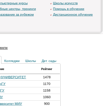
пьютерные курсы
Школы искусств
бные центры, тренинги
Помощь в обучении
азование за рубежом
Дистанционное обучение
инги
Колледжи
Школы
Дет. сады
ние
Рейтинг
НУНИВЕРСИТЕТ
1478
рГУ
1170
лГУ
1158
ПУ
1060
верситет МИУ
900