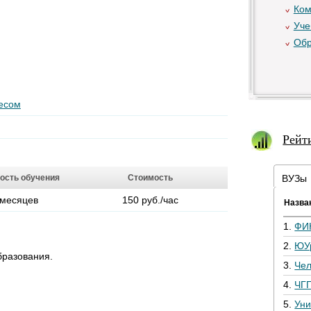
Ком
Уче
Обр
есом
Рейт
ость обучения
Стоимость
ВУЗы
 месяцев
150 руб./час
Назва
1.
ФИ
2.
ЮУ
бразования.
3.
Че
4.
ЧГ
5.
Уни