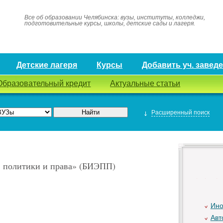
Все об образовании Челябинска: вузы, институты, колледжи,
подготовительные курсы, школы, детские сады и лагеря.
Детские лагеря
Курсы
Добавить уч. завед
Образовательный кредит
Актуальные статьи
Расширенный поиск
 политики и права» (БИЭПП)
Ино
Авт