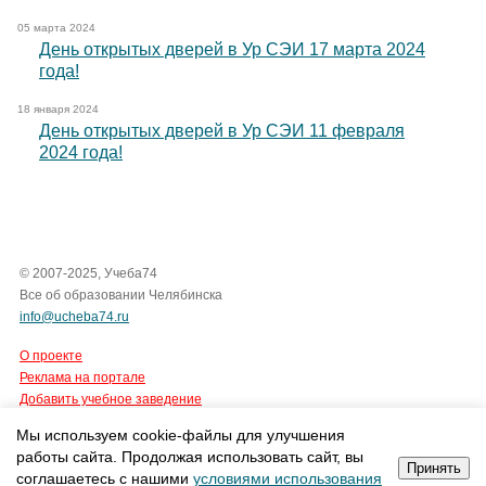
05 марта 2024
День открытых дверей в Ур СЭИ 17 марта 2024
года!
18 января 2024
День открытых дверей в Ур СЭИ 11 февраля
2024 года!
© 2007-2025, Учеба74
Все об образовании Челябинска
info@ucheba74.ru
О проекте
Реклама на портале
Добавить учебное заведение
Мы используем cookie-файлы для улучшения
Все права защищены.
работы сайта. Продолжая использовать сайт, вы
Интернет-агентство Tian Group
Принять
соглашаетесь с нашими
условиями использования
cоздание сайтов
,
продвижение сайтов