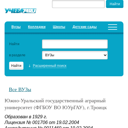
Вузы
Колледжи
Школы
Детские сады
Детские лагеря
Курсы
Найти
Добавить уч. заведение
Предложить новость
в разделе
Рейтинги
Расширенный поиск
ЕГЭ
Дистанционное обучение
Все ВУЗы
Образовательный кредит
Южно-Уральский государственный аграрный
Актуальные статьи
университет (ФГБОУ ВО ЮУрГАУ), г.Троицк
Образован в 1929 г.
Лицензия № 001706 от 19.02.2004