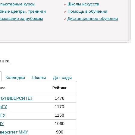
пьютерные курсы
Школы искусств
бные центры, тренинги
Помощь в обучении
азование за рубежом
Дистанционное обучение
инги
Колледжи
Школы
Дет. сады
ние
Рейтинг
НУНИВЕРСИТЕТ
1478
рГУ
1170
лГУ
1158
ПУ
1060
верситет МИУ
900