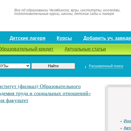
Все об образовании Челябинска: вузы, институты, колледжи,
подготовительные курсы, школы, детские сады и лагеря.
Детские лагеря
Курсы
Добавить уч. завед
Образовательный кредит
Актуальные статьи
Расширенный поиск
ститут (филиал) Образовательного
адемия труда и социальных отношений»
ия факультет
Ино
Авт