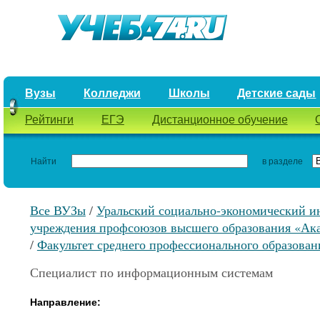
Вузы
Колледжи
Школы
Детские сады
Рейтинги
ЕГЭ
Дистанционное обучение
Найти
в разделе
Все ВУЗы
/
Уральский социально-экономический ин
учреждения профсоюзов высшего образования «Ак
/
Факультет среднего профессионального образован
Специалист по информационным системам
Направление: