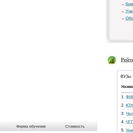
Ком
Уче
Обр
Рейт
ВУЗы
Назва
1.
ФИ
2.
ЮУ
3.
Че
4.
ЧГ
Форма обучения
Стоимость
5.
Уни