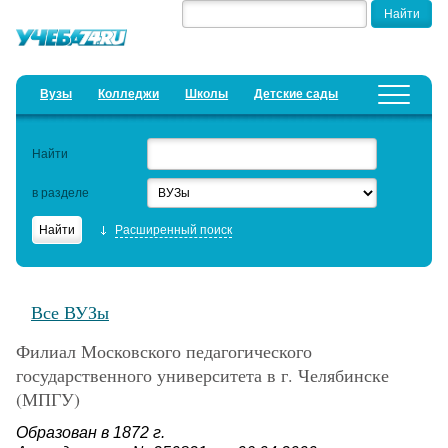
Вузы
Колледжи
Школы
Детские сады
Детские лагеря
Курсы
Найти
Добавить уч. заведение
Предложить новость
в разделе
Рейтинги
Расширенный поиск
ЕГЭ
Дистанционное обучение
Все ВУЗы
Образовательный кредит
Филиал Московского педагогического
Актуальные статьи
государственного университета в г. Челябинске
(МПГУ)
Образован в 1872 г.