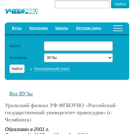
Вузы
Колледжи
Школы
Детские сады
Детские лагеря
Курсы
Найти
Добавить уч. заведение
Предложить новость
в разделе
Рейтинги
Расширенный поиск
ЕГЭ
Дистанционное обучение
Все ВУЗы
Образовательный кредит
Уральский филиал УФ ФГБОУВО «Российский
Актуальные статьи
государственный университет правосудия» (г.
Челябинск)
Образован в 2001 г.