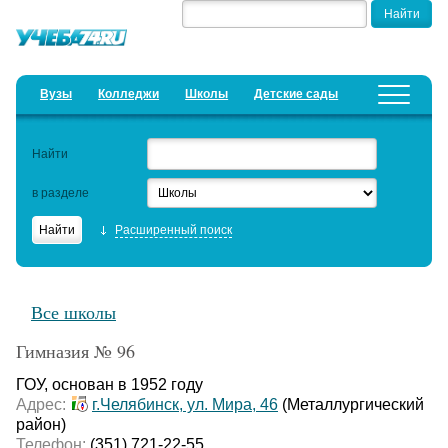
Вузы
Колледжи
Школы
Детские сады
Детские лагеря
Курсы
Найти
Добавить уч. заведение
Предложить новость
в разделе
Рейтинги
Расширенный поиск
ЕГЭ
Дистанционное обучение
Все школы
Образовательный кредит
Гимназия № 96
Актуальные статьи
ГОУ, основан в 1952 году
Адрес:
г.Челябинск, ул. Мира, 46
(Металлургический
район)
Телефон:
(351) 721-22-55