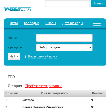
Вузы
Колледжи
Школы
Детские сады
Детские лагеря
Курсы
Найти
Добавить уч. заведение
Предложить новость
в разделе
Рейтинги
Расширенный поиск
ЕГЭ
Дистанционное обучение
ЕГЭ
Образовательный кредит
История
Пройти тестирование
Актуальные статьи
Позиция
Имя испытуемого
Рейтинг
1
Булатова
96
2
Волкова Наталья Михайловна
96