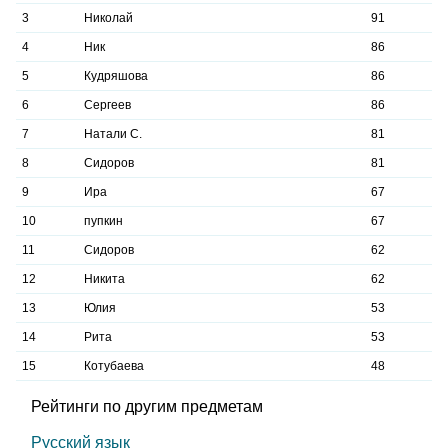
3
Николай
91
4
Ник
86
5
Кудряшова
86
6
Сергеев
86
7
Натали С.
81
8
Сидоров
81
9
Ира
67
10
пупкин
67
11
Сидоров
62
12
Никита
62
13
Юлия
53
14
Рита
53
15
Котубаева
48
Рейтинги по другим предметам
Русский язык