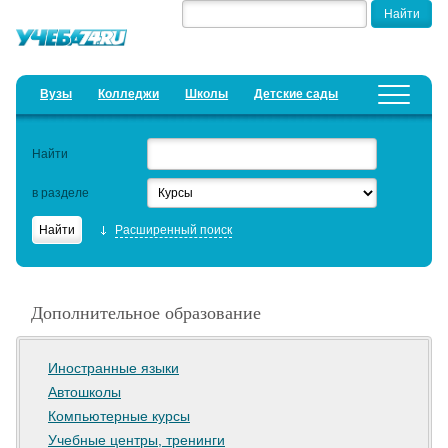
Вузы
Колледжи
Школы
Детские сады
Детские лагеря
Курсы
Найти
Добавить уч. заведение
Предложить новость
в разделе
Рейтинги
Расширенный поиск
ЕГЭ
Дистанционное обучение
Дополнительное образование
Образовательный кредит
Актуальные статьи
Иностранные языки
Автошколы
Компьютерные курсы
Учебные центры, тренинги