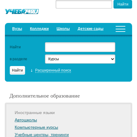
Вузы
Колледжи
Школы
Детские сады
Детские лагеря
Курсы
Найти
Добавить уч. заведение
Предложить новость
в разделе
Рейтинги
Расширенный поиск
ЕГЭ
Дистанционное обучение
Дополнительное образование
Образовательный кредит
Актуальные статьи
Иностранные языки
Автошколы
Компьютерные курсы
Учебные центры, тренинги