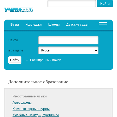
Вузы
Колледжи
Школы
Детские сады
Детские лагеря
Курсы
Найти
Добавить уч. заведение
Предложить новость
в разделе
Рейтинги
Расширенный поиск
ЕГЭ
Дистанционное обучение
Дополнительное образование
Образовательный кредит
Актуальные статьи
Иностранные языки
Автошколы
Компьютерные курсы
Учебные центры, тренинги