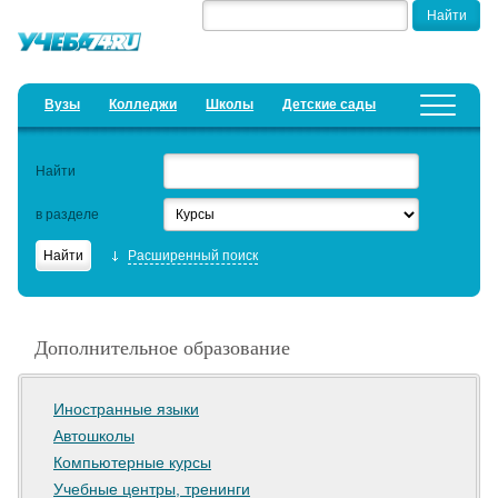
Вузы
Колледжи
Школы
Детские сады
Детские лагеря
Курсы
Найти
Добавить уч. заведение
Предложить новость
в разделе
Рейтинги
Расширенный поиск
ЕГЭ
Дистанционное обучение
Дополнительное образование
Образовательный кредит
Актуальные статьи
Иностранные языки
Автошколы
Компьютерные курсы
Учебные центры, тренинги