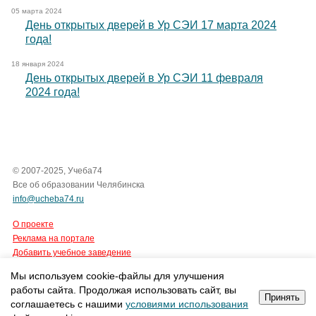
05 марта 2024
День открытых дверей в Ур СЭИ 17 марта 2024
года!
18 января 2024
День открытых дверей в Ур СЭИ 11 февраля
2024 года!
© 2007-2025, Учеба74
Все об образовании Челябинска
info@ucheba74.ru
О проекте
Реклама на портале
Добавить учебное заведение
Мы используем cookie-файлы для улучшения
Все права защищены.
работы сайта. Продолжая использовать сайт, вы
Интернет-агентство Tian Group
Принять
соглашаетесь с нашими
условиями использования
cоздание сайтов
,
продвижение сайтов