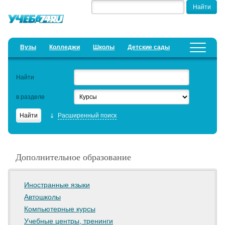
Вузы
Колледжи
Школы
Детские сады
Детские лагеря
Курсы
Найти
Добавить уч. заведение
Предложить новость
в разделе
Рейтинги
Расширенный поиск
ЕГЭ
Дистанционное обучение
Дополнительное образование
Образовательный кредит
Актуальные статьи
Иностранные языки
Автошколы
Компьютерные курсы
Учебные центры, тренинги