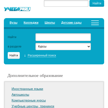
Вузы
Колледжи
Школы
Детские сады
Детские лагеря
Курсы
Найти
Добавить уч. заведение
Предложить новость
в разделе
Рейтинги
Расширенный поиск
ЕГЭ
Дистанционное обучение
Дополнительное образование
Образовательный кредит
Актуальные статьи
Иностранные языки
Автошколы
Компьютерные курсы
Учебные центры, тренинги