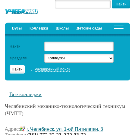
Вузы
Колледжи
Школы
Детские сады
Детские лагеря
Курсы
Найти
Добавить уч. заведение
Предложить новость
в разделе
Рейтинги
Расширенный поиск
ЕГЭ
Дистанционное обучение
Все колледжи
Образовательный кредит
Челябинский механико-технологический техникум
Актуальные статьи
(ЧМТТ)
Адрес:
г. Челябинск, ул. 1-ой Пятилетки, 3