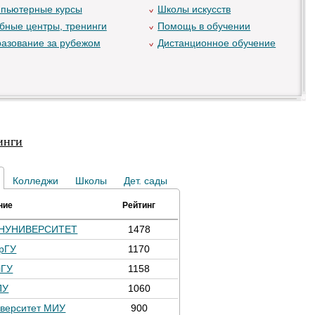
пьютерные курсы
Школы искусств
бные центры, тренинги
Помощь в обучении
азование за рубежом
Дистанционное обучение
инги
Колледжи
Школы
Дет. сады
ние
Рейтинг
НУНИВЕРСИТЕТ
1478
рГУ
1170
лГУ
1158
ПУ
1060
верситет МИУ
900