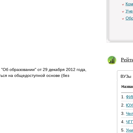
Ком
Уче
Обр
Рейт
"Об образовании" от 29 декабря 2012 года,
ться на общедоступной основе (без
ВУЗы
Назва
1.
ФИ
2.
ЮУ
3.
Че
4.
ЧГ
5.
Уни