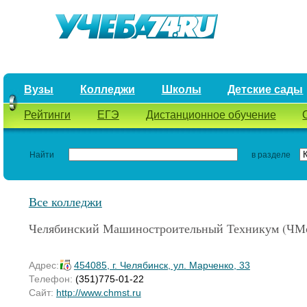
Вузы
Колледжи
Школы
Детские сады
Рейтинги
ЕГЭ
Дистанционное обучение
Найти
в разделе
Все колледжи
Челябинский Машиностроительный Техникум (ЧМ
Адрес:
454085, г. Челябинск, ул. Марченко, 33
Телефон:
(351)775-01-22
Сайт:
http://www.chmst.ru