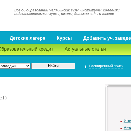
Все об образовании Челябинска: вузы, институты, колледжи,
подготовительные курсы, школы, детские сады и лагеря.
Детские лагеря
Курсы
Добавить уч. завед
Образовательный кредит
Актуальные статьи
Расширенный поиск
сТ)
Ино
Авт