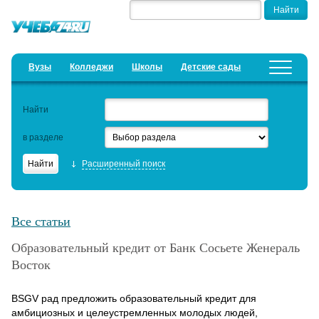
Вузы
Колледжи
Школы
Детские сады
Детские лагеря
Курсы
Найти
Добавить уч. заведение
Предложить новость
в разделе
Рейтинги
Расширенный поиск
ЕГЭ
Дистанционное обучение
Все статьи
Образовательный кредит
Образовательный кредит от Банк Сосьете Женераль
Восток
Актуальные статьи
BSGV рад предложить образовательный кредит для
амбициозных и целеустремленных молодых людей,