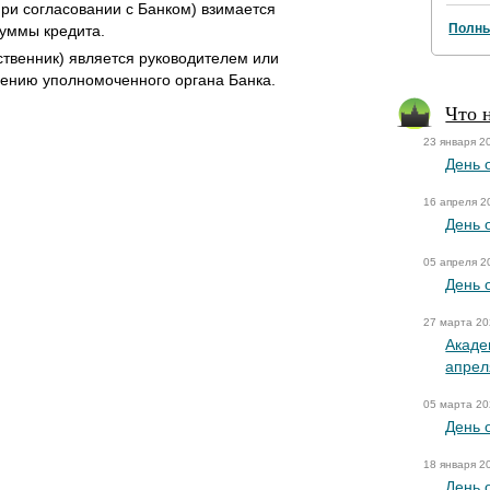
ри согласовании с Банком) взимается
Полны
уммы кредита.
ственник) является руководителем или
шению уполномоченного органа Банка.
Что 
23 января 2
День 
16 апреля 2
День 
05 апреля 2
День 
27 марта 2
Акаде
апрел
05 марта 2
День 
18 января 2
День 