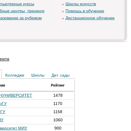
пьютерные курсы
Школы искусств
бные центры, тренинги
Помощь в обучении
азование за рубежом
Дистанционное обучение
инги
Колледжи
Школы
Дет. сады
ние
Рейтинг
НУНИВЕРСИТЕТ
1478
рГУ
1170
лГУ
1158
ПУ
1060
верситет МИУ
900