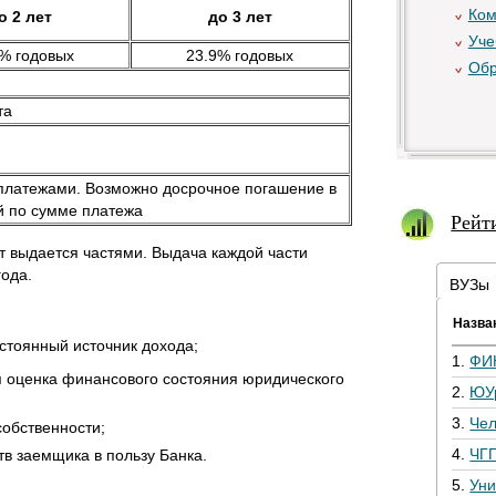
Ком
о 2 лет
до 3 лет
Уче
% годовых
23.9% годовых
Обр
та
атежами. Возможно досрочное погашение в
й по сумме платежа
Рейт
т выдается частями. Выдача каждой части
года.
ВУЗы
Назва
стоянный источник дохода;
1.
ФИ
я оценка финансового состояния юридического
2.
ЮУ
3.
Че
собственности;
4.
ЧГ
тв заемщика в пользу Банка.
5.
Уни