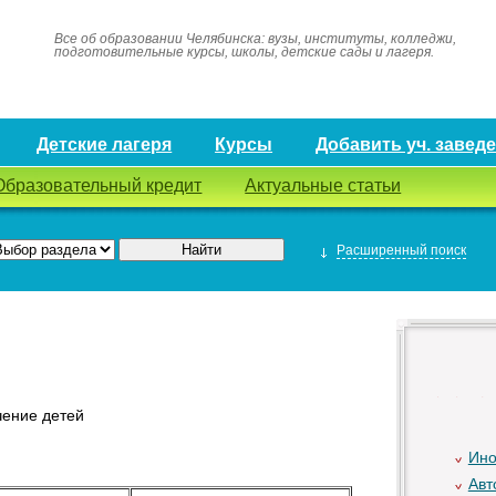
Все об образовании Челябинска: вузы, институты, колледжи,
подготовительные курсы, школы, детские сады и лагеря.
Детские лагеря
Курсы
Добавить уч. завед
Образовательный кредит
Актуальные статьи
Расширенный поиск
чение детей
Ино
Авт