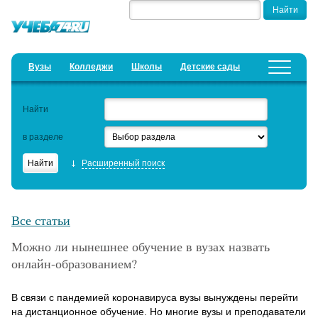
Вузы
Колледжи
Школы
Детские сады
Детские лагеря
Курсы
Найти
Добавить уч. заведение
Предложить новость
в разделе
Рейтинги
Расширенный поиск
ЕГЭ
Дистанционное обучение
Все статьи
Образовательный кредит
Можно ли нынешнее обучение в вузах назвать
онлайн-образованием?
Актуальные статьи
В связи с пандемией коронавируса вузы вынуждены перейти
на дистанционное обучение. Но многие вузы и преподаватели