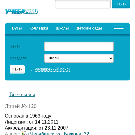
Вузы
Колледжи
Школы
Детские сады
Детские лагеря
Курсы
Найти
Добавить уч. заведение
Предложить новость
в разделе
Рейтинги
Расширенный поиск
ЕГЭ
Дистанционное обучение
Все школы
Образовательный кредит
Лицей № 120
Актуальные статьи
Основан в 1963 году
Лицензия: от 14.11.2011
Аккредитация: от 23.11.2007
Адрес:
г.Челябинск, ул. Бажова, 32