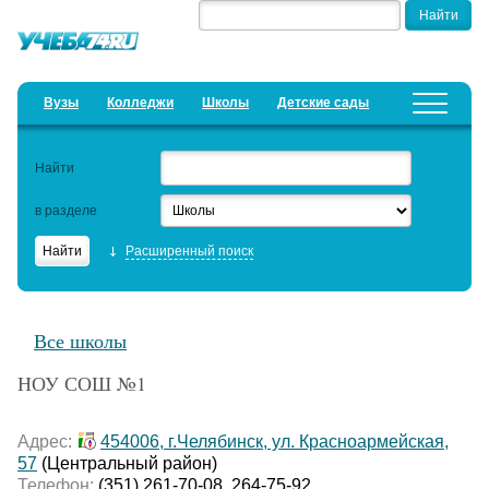
Вузы
Колледжи
Школы
Детские сады
Детские лагеря
Курсы
Найти
Добавить уч. заведение
Предложить новость
в разделе
Рейтинги
Расширенный поиск
ЕГЭ
Дистанционное обучение
Все школы
Образовательный кредит
НОУ СОШ №1
Актуальные статьи
Адрес:
454006, г.Челябинск, ул. Красноармейская,
57
(Центральный район)
Телефон:
(351) 261-70-08, 264-75-92